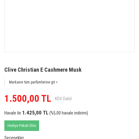
Clive Christian E Cashmere Musk
Markanın tüm parfümlerine git >
1.500,00 TL
KDV Dahil
1.425,00 TL
Havale ile
(%5,00 havale indirimi)
Hediye Paketi Ekle
Seçenekler