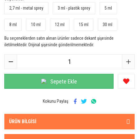
2,7 ml - metal sprey
3 ml - plastik sprey
5 ml
8 ml
10 ml
12 ml
15 ml
30 ml
Bu seçeneklerden satın alınan ürünler sadece dekant şişesinde
iletilmektedir. Orijinal şişesinde gönderilmemektedir.
Sepete Ekle
Kokunu Paylaş
ÜRÜN BILGISI