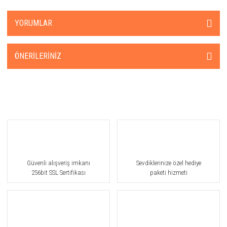
Bohoboco
YORUMLAR
Bond No.9
Borntostandout®
ÖNERILERINIZ
Bottega Veneta
Boucheron
Brioni
Burberry
Bvlgari
Güvenli alışveriş imkanı
Sevdiklerinize özel hediye
By Gulf Orchid
256bit SSL Sertifikası
paketi hizmeti
Byredo
Cacharel