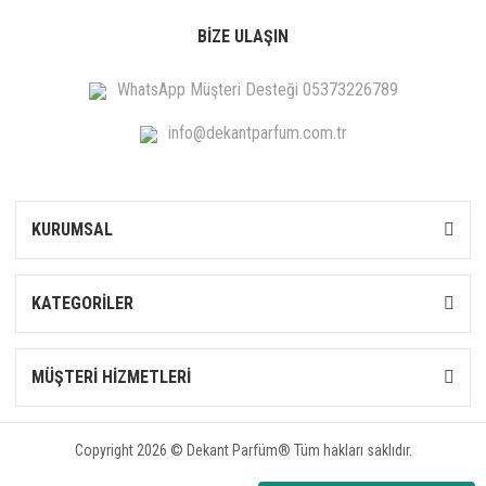
BİZE ULAŞIN
Christina Aguilera
Clinique
WhatsApp Müşteri Desteği 05373226789
Clive Christian
info@dekantparfum.com.tr
Coach
Comme des Garcons
KURUMSAL
Contes De Parfums
Coolife
KATEGORİLER
Coquillete Parfum
MÜŞTERİ HİZMETLERİ
Costume National
Creed
Copyright 2026 © Dekant Parfüm® Tüm hakları saklıdır.
D.L. Roelen