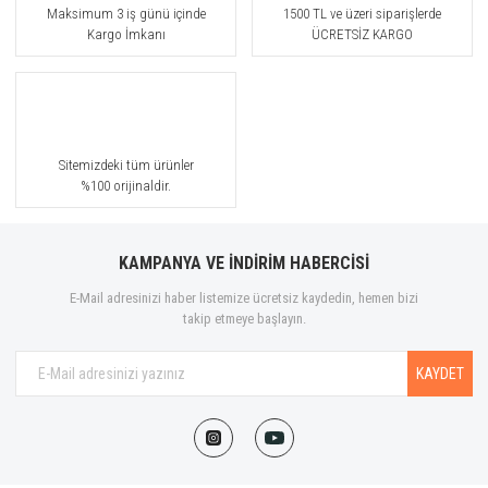
Calvin Klein
Maksimum 3 iş günü içinde
1500 TL ve üzeri siparişlerde
Kargo İmkanı
ÜCRETSİZ KARGO
Carner Barcelona
Carolina Herrera
Caron
Sitemizdeki tüm ürünler
Cartier
%100 orijinaldir.
Carven
KAMPANYA VE İNDİRİM HABERCİSİ
Celine
E-Mail adresinizi haber listemize ücretsiz kaydedin, hemen bizi
Cerruti 1881
takip etmeye başlayın.
Chanel
KAYDET
Chloé
Chopard
Christian Louboutin