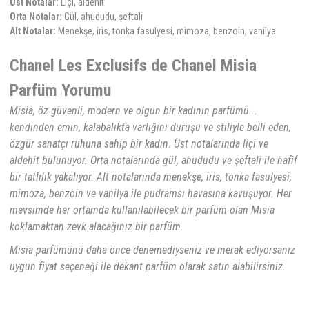
Üst Notalar:
Liçi, aldehit
Balenciaga
Orta Notalar:
Gül, ahududu, şeftali
Alt Notalar:
Menekşe, iris, tonka fasulyesi, mimoza, benzoin, vanilya
Balmain
Chanel Les Exclusifs de Chanel Misia
Banana Republic
Parfüm Yorumu
BDK Parfums
Misia, öz güvenli, modern ve olgun bir kadının parfümü...
Beafrag
kendinden emin, kalabalıkta varlığını duruşu ve stiliyle belli eden,
özgür sanatçı ruhuna sahip bir kadın. Üst notalarında liçi ve
Bentley
aldehit bulunuyor. Orta notalarında gül, ahududu ve şeftali ile hafif
bir tatlılık yakalıyor. Alt notalarında menekşe, iris, tonka fasulyesi,
Beso Beach
mimoza, benzoin ve vanilya ile pudramsı havasına kavuşuyor. Her
Billie Eilish
mevsimde her ortamda kullanılabilecek bir parfüm olan Misia
koklamaktan zevk alacağınız bir parfüm.
Blend Oud
Misia parfümünü daha önce denemediyseniz ve merak ediyorsanız
Boadicea The Victorious
uygun fiyat seçeneği ile dekant parfüm olarak satın alabilirsiniz.
Bogue Profumo