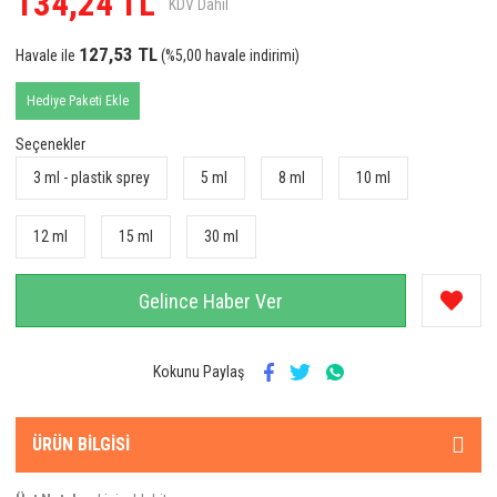
134,24 TL
KDV Dahil
Anka Kuş
127,53 TL
Havale ile
(%5,00 havale indirimi)
Aquarelle
Hediye Paketi Ekle
Arabiyat Prestige
Seçenekler
Argos
3 ml - plastik sprey
5 ml
8 ml
10 ml
Ariana Grande
12 ml
15 ml
30 ml
Armaf
Armani
Gelince Haber Ver
Astrophil & Stella
Kokunu Paylaş
Atalier Cologne
Atkinsons
ÜRÜN BILGISI
Azzaro