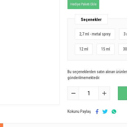
Hediye Paketi Ekle
Seçenekler
2,7 ml - metal sprey
3 
12 ml
15 ml
30
Bu seçeneklerden satın alınan ürünler 
gönderilmemektedir.
Kokunu Paylaş