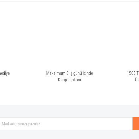
rsiz gördüğünüz noktaları öneri formunu kullanarak tarafımıza iletebilirsiniz.
Bu ürüne ilk yorumu siz yapın!
Yorum Yaz
hediye
Maksimum 3 iş günü içinde
1500 TL
i
Kargo İmkanı
Ü
Gönder