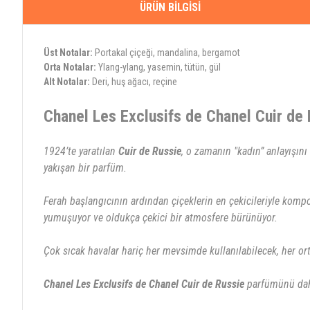
ÜRÜN BILGISI
Üst Notalar:
Portakal çiçeği, mandalina, bergamot
Orta Notalar:
Ylang-ylang, yasemin, tütün, gül
Alt Notalar:
Deri, huş ağacı, reçine
Chanel Les Exclusifs de Chanel Cuir d
1924’te yaratılan
Cuir de Russie
, o zamanın "kadın” anlayışın
yakışan bir parfüm.
Ferah başlangıcının ardından çiçeklerin en çekicileriyle kom
yumuşuyor ve oldukça çekici bir atmosfere bürünüyor.
Çok sıcak havalar hariç her mevsimde kullanılabilecek, her 
Chanel Les Exclusifs de Chanel Cuir de Russie
parfümünü dah