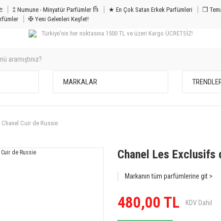
m & Bakım 𐦝
‡ Numune - Minyatür Parfümler 𐙏
★ En Çok Satan Erkek Parfümleri
❒ Tema
rfümler
✠ Yeni Gelenleri Keşfet!
Türkiye'nin her noktasına 1500 TL ve üzeri Kargo ÜCRETSİZ!
MARKALAR
TRENDLE
e Chanel Cuir de Russie
Chanel Les Exclusifs 
Markanın tüm parfümlerine git >
480,00 TL
KDV Dahil