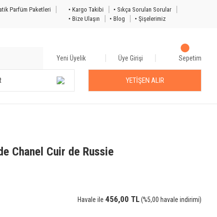
tik Parfüm Paketleri
• Kargo Takibi
• Sıkça Sorulan Sorular
• Bize Ulaşın
• Blog
• Şişelerimiz
Yeni Üyelik
Üye Girişi
Sepetim
R
YETİŞEN ALIR
de Chanel Cuir de Russie
456,00 TL
Havale ile
(%5,00 havale indirimi)