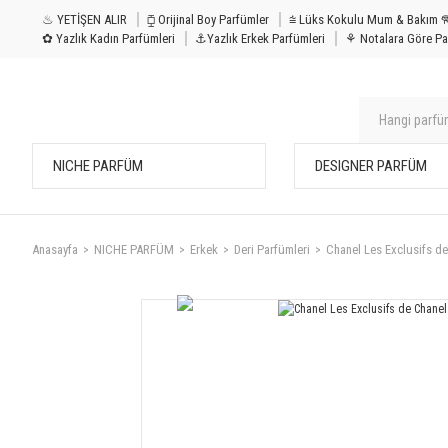
♨ YETİŞEN ALIR
⧮ Orijinal Boy Parfümler
⩭ Lüks Kokulu Mu
✿ Yazlık Kadın Parfümleri
⚓Yazlık Erkek Parfümleri
⚘ Notalara Göre Pa
NICHE PARFÜM
DESIGNER PARFÜM
Anasayfa
NICHE PARFÜM
Erkek
Deri Parfümleri
Chanel Les Exclusifs d
YENİ
ÜRÜN