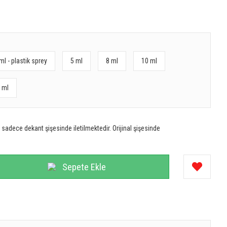
ml - plastik sprey
5 ml
8 ml
10 ml
 ml
sadece dekant şişesinde iletilmektedir. Orijinal şişesinde
Sepete Ekle