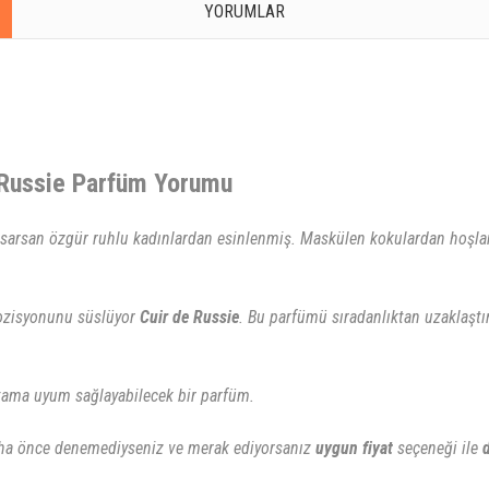
YORUMLAR
e Russie Parfüm Yorumu
ı sarsan özgür ruhlu kadınlardan esinlenmiş. Maskülen kokulardan hoşla
pozisyonunu süslüyor
Cuir de Russie
. Bu parfümü sıradanlıktan uzaklaştı
ortama uyum sağlayabilecek bir parfüm.
a önce denemediyseniz ve merak ediyorsanız
uygun fiyat
seçeneği ile