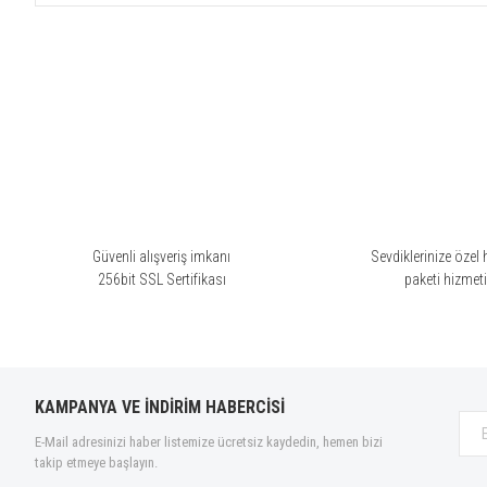
Bu ürünün fiyat bilgisi, resim, ürün açıklamalarında ve diğer konularda yete
Görüş ve önerileriniz için teşekkür ederiz.
Ürün resmi kalitesiz, bozuk veya görüntülenemiyor.
Ürün açıklamasında eksik bilgiler bulunuyor.
Ürün bilgilerinde hatalar bulunuyor.
Ürün fiyatı diğer sitelerden daha pahalı.
Bu ürüne benzer farklı alternatifler olmalı.
Güvenli alışveriş imkanı
Sevdiklerinize özel 
256bit SSL Sertifikası
paketi hizmet
KAMPANYA VE İNDİRİM HABERCİSİ
E-Mail adresinizi haber listemize ücretsiz kaydedin, hemen bizi
takip etmeye başlayın.