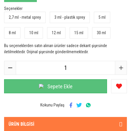
Seçenekler
2,7 ml - metal sprey
3 ml - plastik sprey
5 ml
8 ml
10 ml
12 ml
15 ml
30 ml
Bu seçeneklerden satın alınan ürünler sadece dekant şişesinde
iletilmektedir. Orijinal şişesinde gönderilmemektedir.
Sepete Ekle
Kokunu Paylaş
ÜRÜN BILGISI