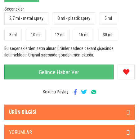
Seçenekler
2,7 ml - metal sprey
3 ml - plastik sprey
5 ml
8 ml
10 ml
12 ml
15 ml
30 ml
Bu seçeneklerden satın alınan ürünler sadece dekant şişesinde
iletilmektedir. Orijinal şişesinde gönderilmemektedir.
Gelince Haber Ver
Kokunu Paylaş
ÜRÜN BILGISI
YORUMLAR