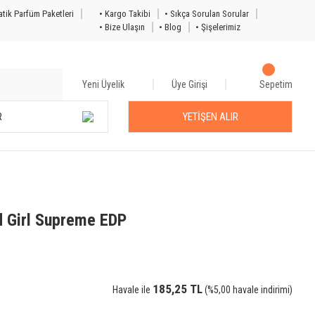
tik Parfüm Paketleri
• Kargo Takibi
• Sıkça Sorulan Sorular
• Bize Ulaşın
• Blog
• Şişelerimiz
Yeni Üyelik
Üye Girişi
Sepetim
R
YETİŞEN ALIR
d Girl Supreme EDP
185,25 TL
Havale ile
(%5,00 havale indirimi)