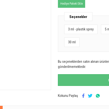
Hediye Paketi Ekle
Seçenekler
3 ml - plastik sprey
5 
30 ml
Bu seçeneklerden satın alınan ürünler 
gönderilmemektedir.
Kokunu Paylaş