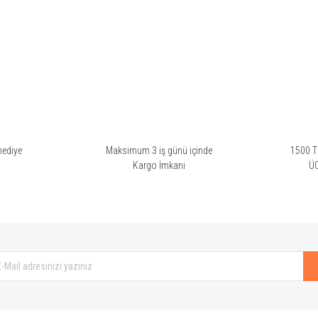
rsiz gördüğünüz noktaları öneri formunu kullanarak tarafımıza iletebilirsiniz.
Bu ürüne ilk yorumu siz yapın!
Yorum Yaz
hediye
Maksimum 3 iş günü içinde
1500 TL
i
Kargo İmkanı
Ü
Gönder