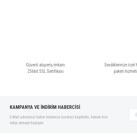
Bu ürünün fiyat bilgisi, resim, ürün açıklamalarında ve diğer konularda yete
Görüş ve önerileriniz için teşekkür ederiz.
Ürün resmi kalitesiz, bozuk veya görüntülenemiyor.
Ürün açıklamasında eksik bilgiler bulunuyor.
Ürün bilgilerinde hatalar bulunuyor.
Ürün fiyatı diğer sitelerden daha pahalı.
Bu ürüne benzer farklı alternatifler olmalı.
Güvenli alışveriş imkanı
Sevdiklerinize özel 
256bit SSL Sertifikası
paketi hizmet
KAMPANYA VE İNDİRİM HABERCİSİ
E-Mail adresinizi haber listemize ücretsiz kaydedin, hemen bizi
takip etmeye başlayın.