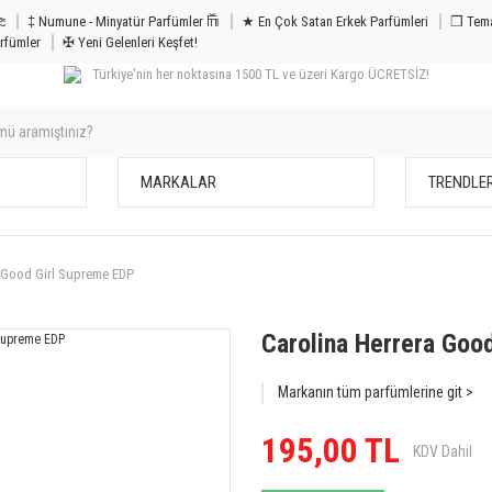
m & Bakım 𐦝
‡ Numune - Minyatür Parfümler 𐙏
★ En Çok Satan Erkek Parfümleri
❒ Tema
rfümler
✠ Yeni Gelenleri Keşfet!
Türkiye'nin her noktasına 1500 TL ve üzeri Kargo ÜCRETSİZ!
MARKALAR
TRENDLE
a Good Girl Supreme EDP
Carolina Herrera Goo
Markanın tüm parfümlerine git >
195,00 TL
KDV Dahil