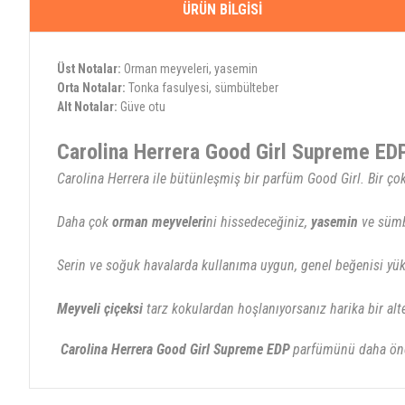
ÜRÜN BILGISI
Üst Notalar:
Orman meyveleri, yasemin
Orta Notalar:
Tonka fasulyesi, sümbülteber
Alt Notalar:
Güve otu
Carolina Herrera Good Girl Supreme E
Carolina Herrera ile bütünleşmiş bir parfüm Good Girl. Bir ço
Daha çok
orman meyveleri
ni hissedeceğiniz,
yasemin
ve sümbü
Serin ve soğuk havalarda kullanıma uygun, genel beğenisi yük
Meyveli çiçeksi
tarz kokulardan hoşlanıyorsanız harika bir alter
Carolina Herrera Good Girl Supreme EDP
parfümünü daha ön