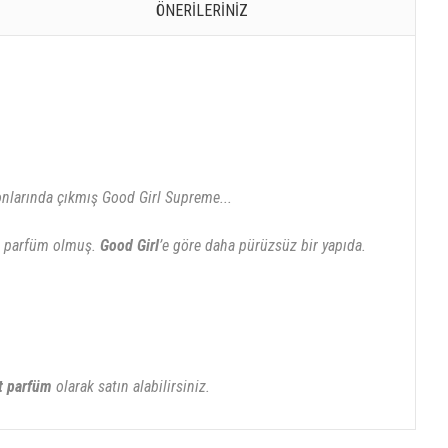
ÖNERILERINIZ
sonlarında çıkmış Good Girl Supreme...
ir parfüm olmuş.
Good Girl
’e göre daha pürüzsüz bir yapıda.
t
parfüm
olarak satın alabilirsiniz.