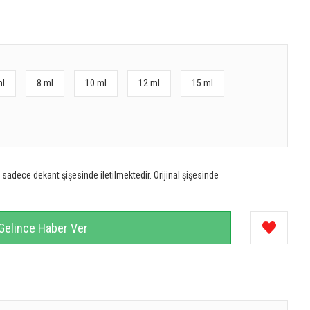
ml
8 ml
10 ml
12 ml
15 ml
sadece dekant şişesinde iletilmektedir. Orijinal şişesinde
Gelince Haber Ver