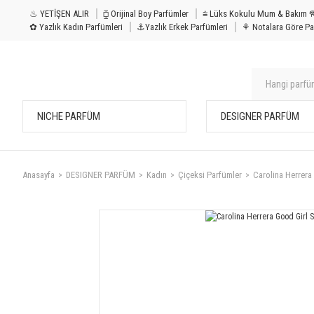
♨ YETİŞEN ALIR
⧮ Orijinal Boy Parfümler
⩭ Lüks Kokulu Mu
✿ Yazlık Kadın Parfümleri
⚓Yazlık Erkek Parfümleri
⚘ Notalara Göre Pa
NICHE PARFÜM
DESIGNER PARFÜM
Anasayfa
DESIGNER PARFÜM
Kadın
Çiçeksi Parfümler
Carolina Herrer