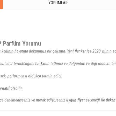
YORUMLAR
DP Parfüm Yorumu
k kadının hayatına dokunmuş bir çalışma. Yeni flanker ise 2020 yılının 
lteber birlikteliğine
tonka
nın tatlımsı ve dolgunluk verdiği modern b
sek, performansı oldukça tatmin edici.
natif olabilir.
ce denemediyseniz ve merak ediyorsanız
uygun
fiyat
seçeneği ile
dekan