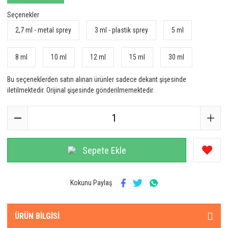
Seçenekler
2,7 ml - metal sprey
3 ml - plastik sprey
5 ml
8 ml
10 ml
12 ml
15 ml
30 ml
Bu seçeneklerden satın alınan ürünler sadece dekant şişesinde
iletilmektedir. Orijinal şişesinde gönderilmemektedir.
Sepete Ekle
Kokunu Paylaş
ÜRÜN BILGISI