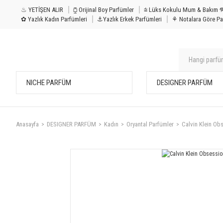
♨ YETİŞEN ALIR
⧮ Orijinal Boy Parfümler
⩭ Lüks Kokulu Mu
✿ Yazlık Kadın Parfümleri
⚓Yazlık Erkek Parfümleri
⚘ Notalara Göre Pa
NICHE PARFÜM
DESIGNER PARFÜM
Anasayfa
DESIGNER PARFÜM
Kadın
Oryantal Parfümler
Calvin Klein Ob