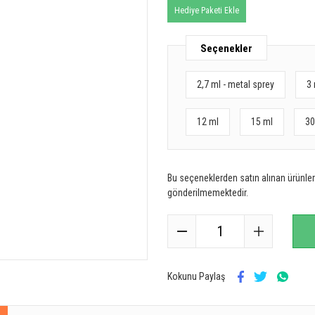
Hediye Paketi Ekle
Seçenekler
2,7 ml - metal sprey
3 
12 ml
15 ml
30
Bu seçeneklerden satın alınan ürünler 
gönderilmemektedir.
Kokunu Paylaş