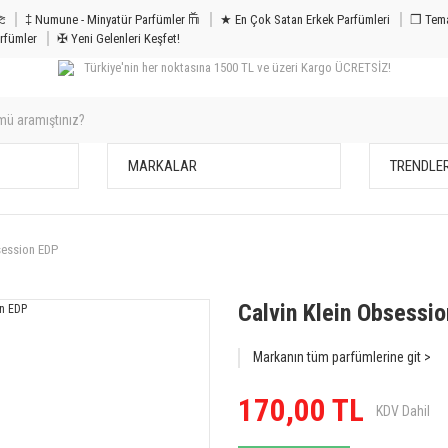
m & Bakım 𐦝
‡ Numune - Minyatür Parfümler 𐙏
★ En Çok Satan Erkek Parfümleri
❒ Tema
rfümler
✠ Yeni Gelenleri Keşfet!
Türkiye'nin her noktasına 1500 TL ve üzeri Kargo ÜCRETSİZ!
MARKALAR
TRENDLE
session EDP
Calvin Klein Obsessi
Markanın tüm parfümlerine git >
170,00 TL
KDV Dahil