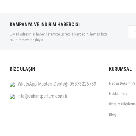
Yorum Yaz
KAMPANYA VE İNDİRİM HABERCİSİ
E-Mail adresinizi haber listemize ücretsiz kaydedin, hemen bizi
takip etmeye başlayın.
BİZE ULAŞIN
KURUMSAL
WhatsApp Müşteri Desteği 05373226789
Neden Dekant Pa
Hakkımızda
info@dekantparfum.com.tr
İletişim Bilgilerim
Blog