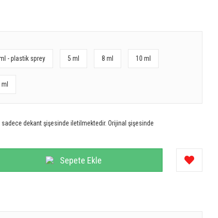
ml - plastik sprey
5 ml
8 ml
10 ml
 ml
sadece dekant şişesinde iletilmektedir. Orijinal şişesinde
Sepete Ekle