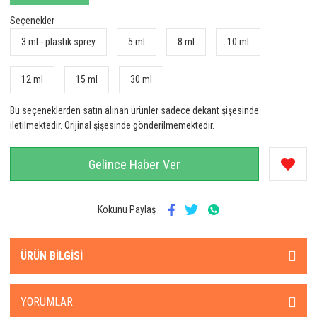
Seçenekler
3 ml - plastik sprey
5 ml
8 ml
10 ml
12 ml
15 ml
30 ml
Bu seçeneklerden satın alınan ürünler sadece dekant şişesinde
iletilmektedir. Orijinal şişesinde gönderilmemektedir.
Gelince Haber Ver
Kokunu Paylaş
ÜRÜN BILGISI
YORUMLAR