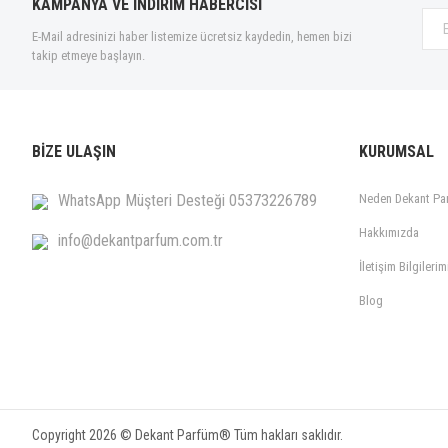
KAMPANYA VE İNDİRİM HABERCİSİ
E-Mail adresinizi haber listemize ücretsiz kaydedin, hemen bizi
takip etmeye başlayın.
BİZE ULAŞIN
KURUMSAL
WhatsApp Müşteri Desteği 05373226789
Neden Dekant Pa
Hakkımızda
info@dekantparfum.com.tr
İletişim Bilgilerim
Blog
Copyright 2026 © Dekant Parfüm® Tüm hakları saklıdır.