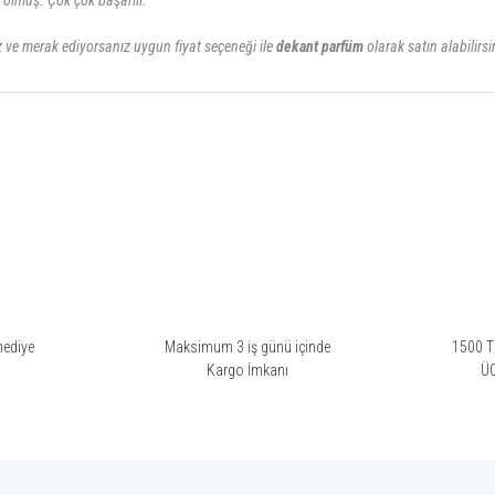
 olmuş. Çok çok başarılı.
e merak ediyorsanız uygun fiyat seçeneği ile
dekant parfüm
olarak satın alabilirsi
rsiz gördüğünüz noktaları öneri formunu kullanarak tarafımıza iletebilirsiniz.
Bu ürüne ilk yorumu siz yapın!
Yorum Yaz
hediye
Maksimum 3 iş günü içinde
1500 TL
i
Kargo İmkanı
Ü
Gönder