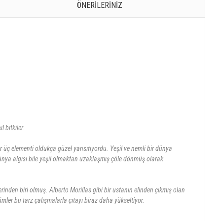
ÖNERILERINIZ
 bitkiler.
er üç elementi oldukça güzel yansıtıyordu. Yeşil ve nemli bir dünya
dünya algısı bile yeşil olmaktan uzaklaşmış çöle dönmüş olarak
inden biri olmuş. Alberto Morillas gibi bir ustanın elinden çıkmış olan
fümler bu tarz çalışmalarla çıtayı biraz daha yükseltiyor.