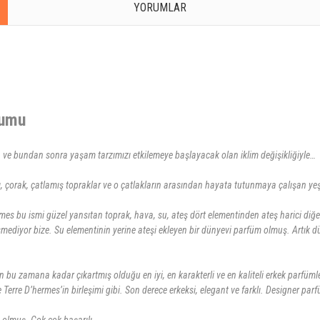
YORUMLAR
rumu
n ve bundan sonra yaşam tarzımızı etkilemeye başlayacak olan iklim değişikliğiyle…
zı, çorak, çatlamış topraklar ve o çatlakların arasından hayata tutunmaya çalışan yeşil
ermes bu ismi güzel yansıtan toprak, hava, su, ateş dört elementinden ateş harici diğ
esmediyor bize. Su elementinin yerine ateşi ekleyen bir dünyevi parfüm olmuş. Artık 
bu zamana kadar çıkartmış olduğu en iyi, en karakterli ve en kaliteli erkek parfümler
e Terre D’hermes’in birleşimi gibi. Son derece erkeksi, elegant ve farklı. Designer par