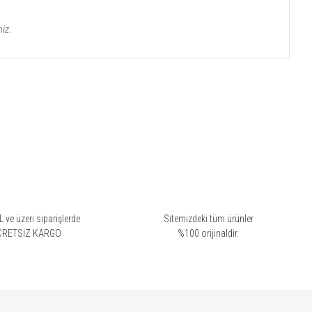
niz.
 ve üzeri siparişlerde
Sitemizdeki tüm ürünler
CRETSİZ KARGO
%100 orijinaldir.