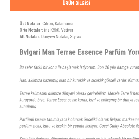
ÜRÜN BILGISI
Üst Notalar:
Citron, Kalamansi
Orta Notalar:
İris Kökü, Vetiver
Alt Notalar:
Dünyevi Notalar, Styrax
Bvlgari Man Terrae Essence Parfüm Yo
Bu sefer farklı bir konu ile başlamak istiyorum. Son 20 yıla damga vura
Hani aklımıza kazınmış olan bir kuraklık ve sıcaklık görseli vardır. Kırmı
Terrae kelimesini dilimize dünyevi olarak çevirebiliriz. Mesela Terre D’h
kuruyordu bize. Terrae Essence ise kurak, kızıl ve çölleşmiş bir dünya r
sunulmuş.
Parfümü kısaca tanımlayacak olursak öncelikli olarak Bvlgari markasının 
parfüm sıcak, kuru ve keskin bir yapıda ilerliyor. Gucci Guilty Absolute il