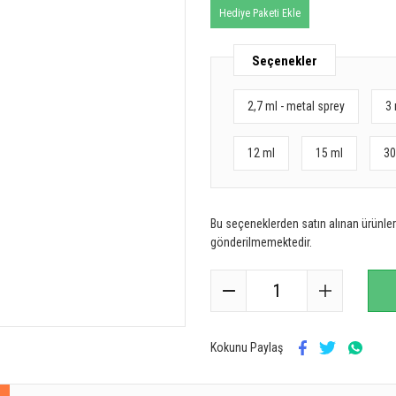
Hediye Paketi Ekle
Seçenekler
2,7 ml - metal sprey
3 
12 ml
15 ml
30
Bu seçeneklerden satın alınan ürünler 
gönderilmemektedir.
Kokunu Paylaş