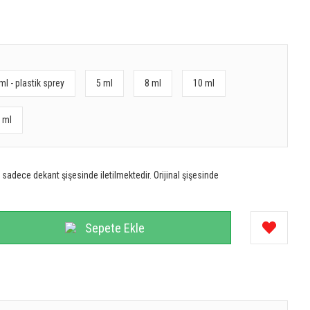
ml - plastik sprey
5 ml
8 ml
10 ml
 ml
sadece dekant şişesinde iletilmektedir. Orijinal şişesinde
Sepete Ekle