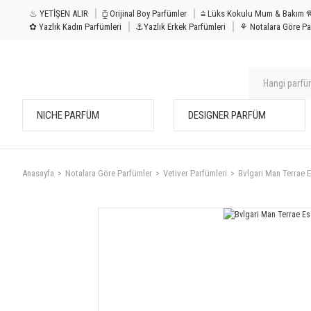
♨ YETİŞEN ALIR
⧮ Orijinal Boy Parfümler
⩭ Lüks Kokulu Mu
✿ Yazlık Kadın Parfümleri
⚓Yazlık Erkek Parfümleri
⚘ Notalara Göre Pa
NICHE PARFÜM
DESIGNER PARFÜM
Anasayfa
Notalara Göre Parfümler
Vetiver Parfümleri
Bvlgari Man Terrae 