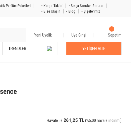
tik Parfüm Paketleri
• Kargo Takibi
• Sıkça Sorulan Sorular
• Bize Ulaşın
• Blog
• Şişelerimiz
Yeni Üyelik
Üye Girişi
Sepetim
TRENDLER
YETİŞEN ALIR
ssence
261,25 TL
Havale ile
(%5,00 havale indirimi)