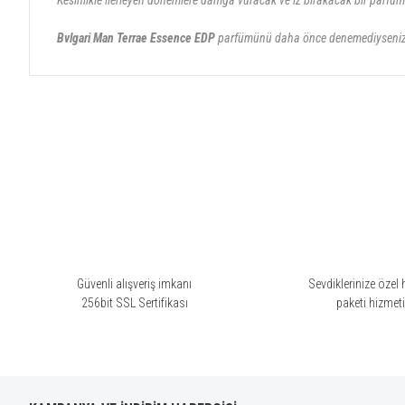
Kesinlikle ilerleyen dönemlere damga vuracak ve iz bırakacak bir parfüm
Bvlgari Man Terrae Essence EDP
parfümünü daha önce denemediyseniz v
Bu ürünün fiyat bilgisi, resim, ürün açıklamalarında ve diğer konularda yete
Görüş ve önerileriniz için teşekkür ederiz.
Ürün resmi kalitesiz, bozuk veya görüntülenemiyor.
Ürün açıklamasında eksik bilgiler bulunuyor.
Ürün bilgilerinde hatalar bulunuyor.
Ürün fiyatı diğer sitelerden daha pahalı.
Bu ürüne benzer farklı alternatifler olmalı.
Güvenli alışveriş imkanı
Sevdiklerinize özel 
256bit SSL Sertifikası
paketi hizmet