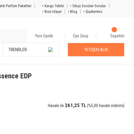
tik Parfüm Paketleri
• Kargo Takibi
• Sıkça Sorulan Sorular
• Bize Ulaşın
• Blog
• Şişelerimiz
Yeni Üyelik
Üye Girişi
Sepetim
TRENDLER
YETİŞEN ALIR
Essence EDP
261,25 TL
Havale ile
(%5,00 havale indirimi)