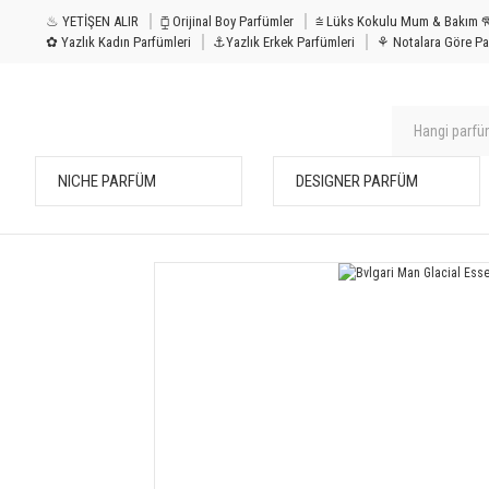
♨ YETİŞEN ALIR
⧮ Orijinal Boy Parfümler
⩭ Lüks Kokulu Mu
✿ Yazlık Kadın Parfümleri
⚓Yazlık Erkek Parfümleri
⚘ Notalara Göre Pa
NICHE PARFÜM
DESIGNER PARFÜM