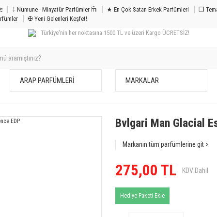
m & Bakım 𐦝
‡ Numune - Minyatür Parfümler 𐙏
★ En Çok Satan Erkek Parfümleri
❒ Tema
rfümler
✠ Yeni Gelenleri Keşfet!
Türkiye'nin her noktasına 1500 TL ve üzeri Kargo ÜCRETSİZ!
ARAP PARFÜMLERİ
MARKALAR
Bvlgari Man Glacial 
Markanın tüm parfümlerine git >
275,00 TL
KDV Dahil
Hediye Paketi Ekle