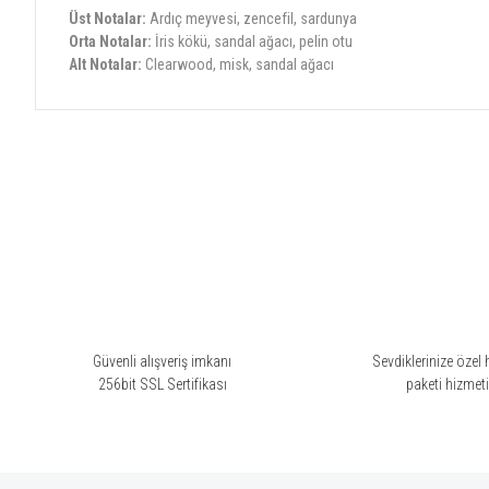
Üst Notalar:
Ardıç meyvesi, zencefil, sardunya
Orta Notalar:
İris kökü, sandal ağacı, pelin otu
Alt Notalar:
Clearwood, misk, sandal ağacı
Bu ürünün fiyat bilgisi, resim, ürün açıklamalarında ve diğer konularda yete
Görüş ve önerileriniz için teşekkür ederiz.
Ürün resmi kalitesiz, bozuk veya görüntülenemiyor.
Ürün açıklamasında eksik bilgiler bulunuyor.
Ürün bilgilerinde hatalar bulunuyor.
Ürün fiyatı diğer sitelerden daha pahalı.
Bu ürüne benzer farklı alternatifler olmalı.
Güvenli alışveriş imkanı
Sevdiklerinize özel 
256bit SSL Sertifikası
paketi hizmet