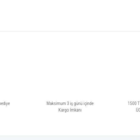
rsiz gördüğünüz noktaları öneri formunu kullanarak tarafımıza iletebilirsiniz.
Bu ürüne ilk yorumu siz yapın!
Yorum Yaz
hediye
Maksimum 3 iş günü içinde
1500 TL
i
Kargo İmkanı
Ü