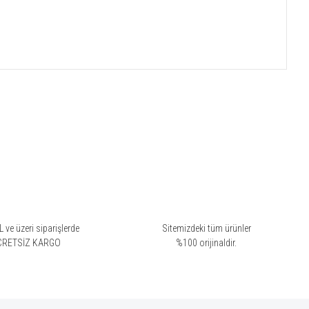
 ve üzeri siparişlerde
Sitemizdeki tüm ürünler
CRETSİZ KARGO
%100 orijinaldir.