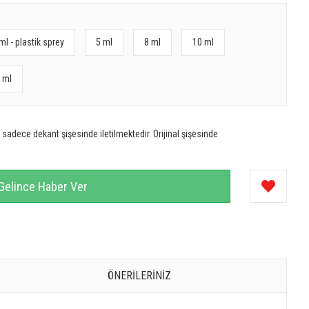
ml - plastik sprey
5 ml
8 ml
10 ml
 ml
sadece dekant şişesinde iletilmektedir. Orijinal şişesinde
Gelince Haber Ver
ÖNERILERINIZ