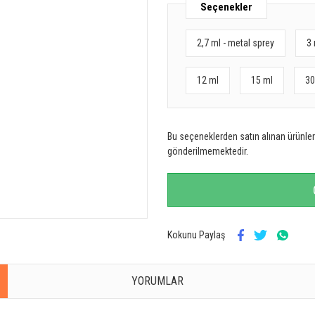
Seçenekler
2,7 ml - metal sprey
3 
12 ml
15 ml
30
Bu seçeneklerden satın alınan ürünler 
gönderilmemektedir.
Kokunu Paylaş
YORUMLAR