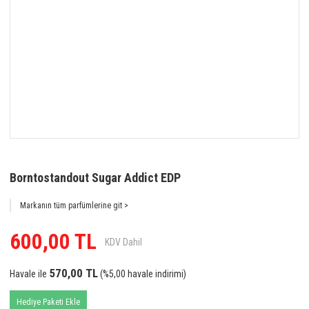
Borntostandout Sugar Addict EDP
Markanın tüm parfümlerine git >
600,00 TL
KDV Dahil
570,00 TL
Havale ile
(%5,00 havale indirimi)
Hediye Paketi Ekle