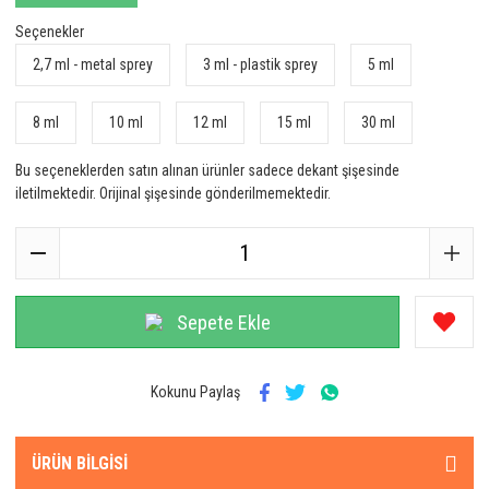
Seçenekler
2,7 ml - metal sprey
3 ml - plastik sprey
5 ml
8 ml
10 ml
12 ml
15 ml
30 ml
Bu seçeneklerden satın alınan ürünler sadece dekant şişesinde
iletilmektedir. Orijinal şişesinde gönderilmemektedir.
Sepete Ekle
Kokunu Paylaş
ÜRÜN BILGISI