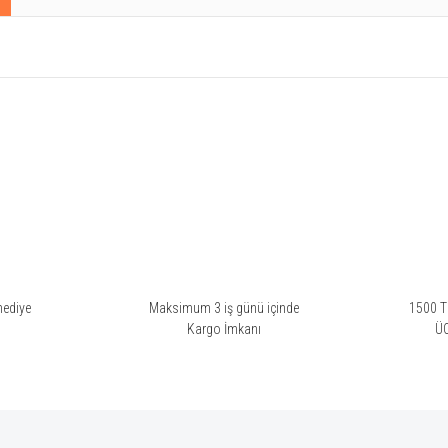
rsiz gördüğünüz noktaları öneri formunu kullanarak tarafımıza iletebilirsiniz.
Bu ürüne ilk yorumu siz yapın!
Yorum Yaz
hediye
Maksimum 3 iş günü içinde
1500 TL
i
Kargo İmkanı
Ü
Gönder