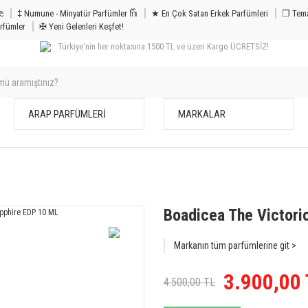
m & Bakım 𐦝
‡ Numune - Minyatür Parfümler 𐙏
★ En Çok Satan Erkek Parfümleri
❒ Tema
rfümler
✠ Yeni Gelenleri Keşfet!
Türkiye'nin her noktasına 1500 TL ve üzeri Kargo ÜCRETSİZ!
ARAP PARFÜMLERİ
MARKALAR
%13
Boadicea The Victori
İNDİRİM
Markanın tüm parfümlerine git >
3.900,00
4.500,00 TL