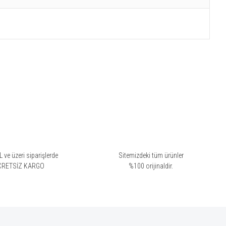
 ve üzeri siparişlerde
Sitemizdeki tüm ürünler
CRETSİZ KARGO
%100 orijinaldir.