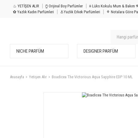
♨ YETİŞEN ALIR
⧮ Orijinal Boy Parfümler
⩭ Lüks Kokulu Mu
✿ Yazlık Kadın Parfümleri
⚓Yazlık Erkek Parfümleri
⚘ Notalara Göre Pa
NICHE PARFÜM
DESIGNER PARFÜM
Anasayfa
Yetişen Alır
Boadicea The Victorious Aqua Sapphire EDP 10 ML