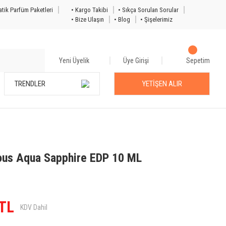
tik Parfüm Paketleri
• Kargo Takibi
• Sıkça Sorulan Sorular
• Bize Ulaşın
• Blog
• Şişelerimiz
Yeni Üyelik
Üye Girişi
Sepetim
TRENDLER
YETİŞEN ALIR
ous Aqua Sapphire EDP 10 ML
 TL
KDV Dahil