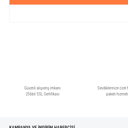
Bu ürünün fiyat bilgisi, resim, ürün açıklamalarında ve diğer konularda yete
Görüş ve önerileriniz için teşekkür ederiz.
Ürün resmi kalitesiz, bozuk veya görüntülenemiyor.
Ürün açıklamasında eksik bilgiler bulunuyor.
Ürün bilgilerinde hatalar bulunuyor.
Ürün fiyatı diğer sitelerden daha pahalı.
Bu ürüne benzer farklı alternatifler olmalı.
Güvenli alışveriş imkanı
Sevdiklerinize özel 
256bit SSL Sertifikası
paketi hizmet
KAMPANYA VE İNDİRİM HABERCİSİ