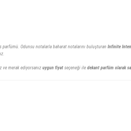
ns parfümü. Odunsu notalarla baharat notalarını buluşturan
Infinite Int
ız.
 ve merak ediyorsanız
uygun fiyat
seçeneği ile
dekant parfüm olarak sat
rsiz gördüğünüz noktaları öneri formunu kullanarak tarafımıza iletebilirsiniz.
Bu ürüne ilk yorumu siz yapın!
Yorum Yaz