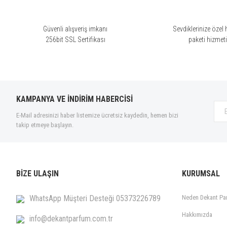
Ürün fiyatı diğer sitelerden daha pahalı.
Bu ürüne benzer farklı alternatifler olmalı.
Güvenli alışveriş imkanı
Sevdiklerinize özel 
256bit SSL Sertifikası
paketi hizmet
KAMPANYA VE İNDİRİM HABERCİSİ
E-Mail adresinizi haber listemize ücretsiz kaydedin, hemen bizi
takip etmeye başlayın.
BİZE ULAŞIN
KURUMSAL
WhatsApp Müşteri Desteği 05373226789
Neden Dekant Pa
Hakkımızda
info@dekantparfum.com.tr