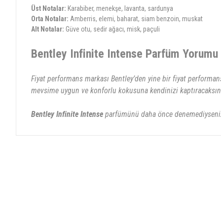
Üst Notalar:
Karabiber, menekşe, lavanta, sardunya
Orta Notalar:
Amberris, elemi, baharat, siam benzoin, muskat
Alt Notalar:
Güve otu, sedir ağacı, misk, paçuli
Bentley Infinite Intense Parfüm Yorumu
Fiyat performans markası Bentley’den yine bir fiyat performa
mevsime uygun ve konforlu kokusuna kendinizi kaptıracaksın
Bentley Infinite Intense
parfümünü daha önce denemediyseniz
Bu ürünün fiyat bilgisi, resim, ürün açıklamalarında ve diğer konularda yete
Görüş ve önerileriniz için teşekkür ederiz.
Ürün resmi kalitesiz, bozuk veya görüntülenemiyor.
Ürün açıklamasında eksik bilgiler bulunuyor.
Ürün bilgilerinde hatalar bulunuyor.