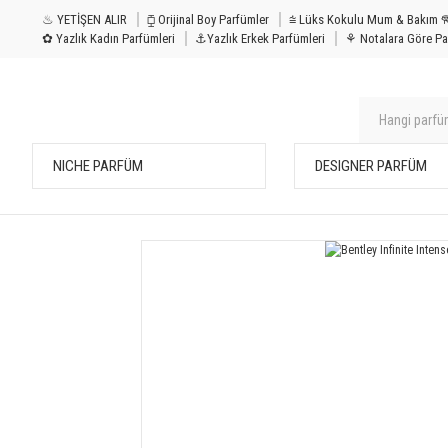
♨ YETİŞEN ALIR
⧮ Orijinal Boy Parfümler
⩭ Lüks Kokulu Mu
✿ Yazlık Kadın Parfümleri
⚓Yazlık Erkek Parfümleri
⚘ Notalara Göre Pa
NICHE PARFÜM
DESIGNER PARFÜM