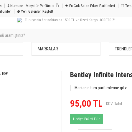
m & Bakım 𐦝
‡ Numune - Minyatür Parfümler 𐙏
★ En Çok Satan Erkek Parfümleri
❒ Tema
rfümler
✠ Yeni Gelenleri Keşfet!
Türkiye'nin her noktasına 1500 TL ve üzeri Kargo ÜCRETSİZ!
MARKALAR
TRENDLE
Bentley Infinite Inte
Markanın tüm parfümlerine git >
95,00 TL
KDV Dahil
Hediye Paketi Ekle