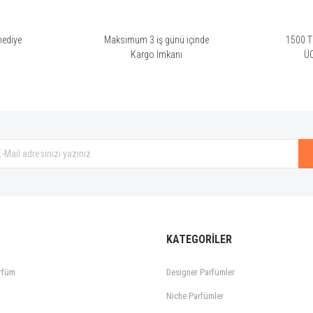
hediye
Maksimum 3 iş günü içinde
1500 TL
i
Kargo İmkanı
Ü
Gönder
KATEGORİLER
rfüm
Designer Parfümler
Niche Parfümler