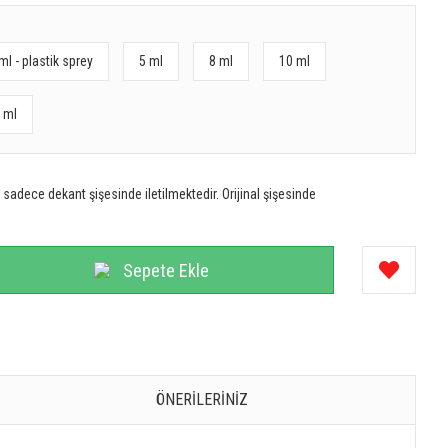
ml - plastik sprey
5 ml
8 ml
10 ml
 ml
sadece dekant şişesinde iletilmektedir. Orijinal şişesinde
Sepete Ekle
ÖNERILERINIZ