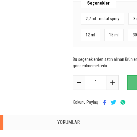
Seçenekler
2,7 ml - metal sprey
3 
12 ml
15 ml
30
Bu seçeneklerden satın alınan ürünler 
gönderilmemektedir.
Kokunu Paylaş
YORUMLAR