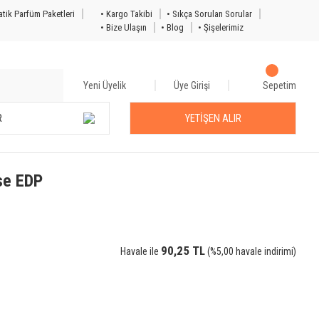
tik Parfüm Paketleri
• Kargo Takibi
• Sıkça Sorulan Sorular
• Bize Ulaşın
• Blog
• Şişelerimiz
Yeni Üyelik
Üye Girişi
Sepetim
R
YETİŞEN ALIR
nse EDP
90,25 TL
Havale ile
(%5,00 havale indirimi)