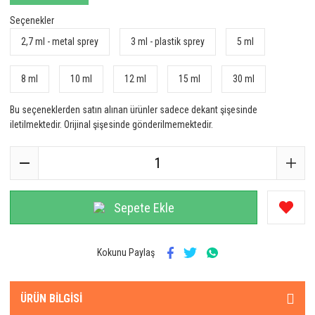
Seçenekler
2,7 ml - metal sprey
3 ml - plastik sprey
5 ml
8 ml
10 ml
12 ml
15 ml
30 ml
Bu seçeneklerden satın alınan ürünler sadece dekant şişesinde
iletilmektedir. Orijinal şişesinde gönderilmemektedir.
Sepete Ekle
Kokunu Paylaş
ÜRÜN BILGISI