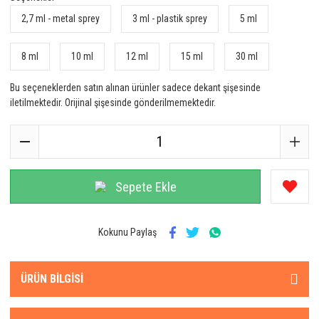
2,7 ml - metal sprey
3 ml - plastik sprey
5 ml
8 ml
10 ml
12 ml
15 ml
30 ml
Bu seçeneklerden satın alınan ürünler sadece dekant şişesinde
iletilmektedir. Orijinal şişesinde gönderilmemektedir.
Sepete Ekle
Kokunu Paylaş
ÜRÜN BILGISI