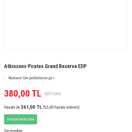
Atkinsons Pirates Grand Reserve EDP
Markanın tüm parfümlerine git >
380,00 TL
KDV Dahil
361,00 TL
Havale ile
(%5,00 havale indirimi)
Hediye Paketi Ekle
Seçenekler