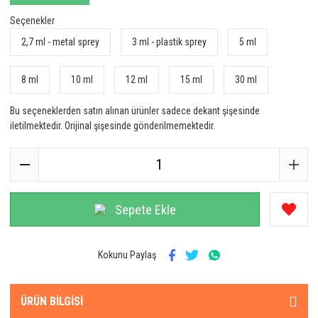
Seçenekler
2,7 ml - metal sprey
3 ml - plastik sprey
5 ml
8 ml
10 ml
12 ml
15 ml
30 ml
Bu seçeneklerden satın alınan ürünler sadece dekant şişesinde
iletilmektedir. Orijinal şişesinde gönderilmemektedir.
Sepete Ekle
Kokunu Paylaş
ÜRÜN BILGISI