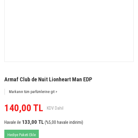
Armaf Club de Nuit Lionheart Man EDP
Markanın tüm parfümlerine git >
140,00 TL
KDV Dahil
133,00 TL
Havale ile
(%5,00 havale indirimi)
Hediye Paketi Ekle