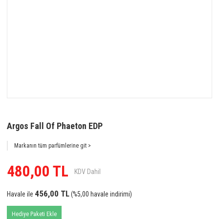
Argos Fall Of Phaeton EDP
Markanın tüm parfümlerine git >
480,00 TL
KDV Dahil
456,00 TL
Havale ile
(%5,00 havale indirimi)
Hediye Paketi Ekle