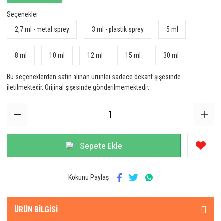
Seçenekler
2,7 ml - metal sprey
3 ml - plastik sprey
5 ml
8 ml
10 ml
12 ml
15 ml
30 ml
Bu seçeneklerden satın alınan ürünler sadece dekant şişesinde
iletilmektedir. Orijinal şişesinde gönderilmemektedir.
Sepete Ekle
Kokunu Paylaş
ÜRÜN BILGISI