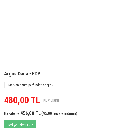
Argos Danaë EDP
Markanın tüm parfümlerine git >
480,00 TL
KDV Dahil
456,00 TL
Havale ile
(%5,00 havale indirimi)
Hediye Paketi Ekle