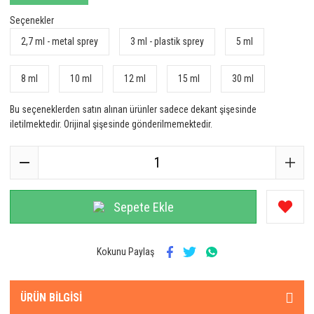
Seçenekler
2,7 ml - metal sprey
3 ml - plastik sprey
5 ml
8 ml
10 ml
12 ml
15 ml
30 ml
Bu seçeneklerden satın alınan ürünler sadece dekant şişesinde
iletilmektedir. Orijinal şişesinde gönderilmemektedir.
Sepete Ekle
Kokunu Paylaş
ÜRÜN BILGISI