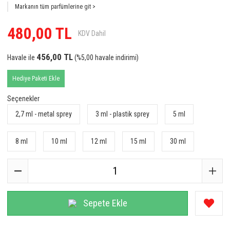
Markanın tüm parfümlerine git >
Anka Kuş
480,00 TL
KDV Dahil
Aquarelle
Arabiyat Prestige
456,00 TL
Havale ile
(%5,00 havale indirimi)
Argos
Hediye Paketi Ekle
Ariana Grande
Seçenekler
2,7 ml - metal sprey
3 ml - plastik sprey
5 ml
Armaf
Armani
8 ml
10 ml
12 ml
15 ml
30 ml
Astrophil & Stella
Atalier Cologne
Atkinsons
Sepete Ekle
Azzaro