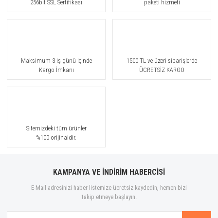
256bit SSL Sertifikası
paketi hizmeti
Bohoboco
Bond No.9
Borntostandout®
Maksimum 3 iş günü içinde
1500 TL ve üzeri siparişlerde
Bottega Veneta
Kargo İmkanı
ÜCRETSİZ KARGO
Boucheron
Brioni
Burberry
Sitemizdeki tüm ürünler
%100 orijinaldir.
Bvlgari
By Gulf Orchid
KAMPANYA VE İNDİRİM HABERCİSİ
Byredo
E-Mail adresinizi haber listemize ücretsiz kaydedin, hemen bizi
takip etmeye başlayın.
Cacharel