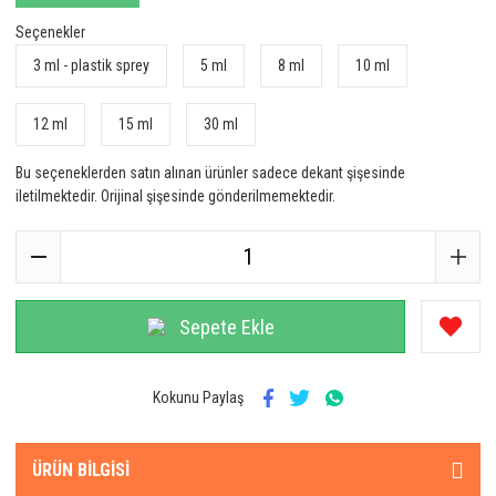
Seçenekler
3 ml - plastik sprey
5 ml
8 ml
10 ml
12 ml
15 ml
30 ml
Bu seçeneklerden satın alınan ürünler sadece dekant şişesinde
iletilmektedir. Orijinal şişesinde gönderilmemektedir.
Sepete Ekle
Kokunu Paylaş
ÜRÜN BILGISI