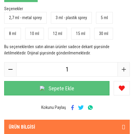
Seçenekler
2,7 ml - metal sprey
3 ml - plastik sprey
5 ml
8 ml
10 ml
12 ml
15 ml
30 ml
Bu seçeneklerden satın alınan ürünler sadece dekant şişesinde
iletilmektedir. Orijinal şişesinde gönderilmemektedir.
Sepete Ekle
Kokunu Paylaş
ÜRÜN BILGISI