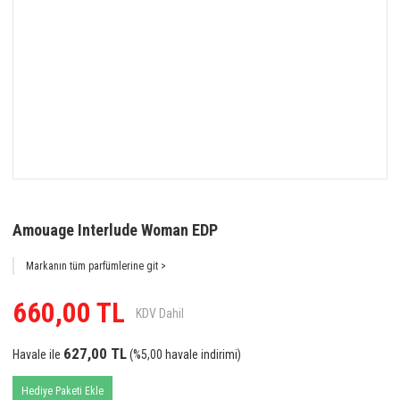
Amouage Interlude Woman EDP
Markanın tüm parfümlerine git >
660,00 TL
KDV Dahil
627,00 TL
Havale ile
(%5,00 havale indirimi)
Hediye Paketi Ekle