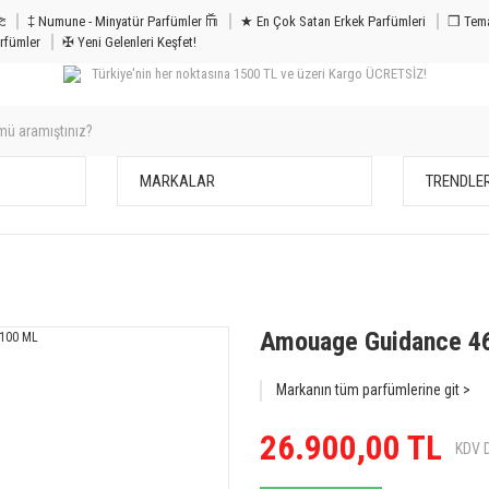
m & Bakım 𐦝
‡ Numune - Minyatür Parfümler 𐙏
★ En Çok Satan Erkek Parfümleri
❒ Tema
rfümler
✠ Yeni Gelenleri Keşfet!
Türkiye'nin her noktasına 1500 TL ve üzeri Kargo ÜCRETSİZ!
MARKALAR
TRENDLE
Amouage Guidance 4
Markanın tüm parfümlerine git >
26.900,00 TL
KDV D