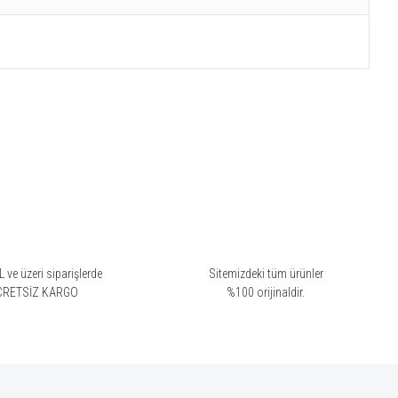
 ve üzeri siparişlerde
Sitemizdeki tüm ürünler
CRETSİZ KARGO
%100 orijinaldir.