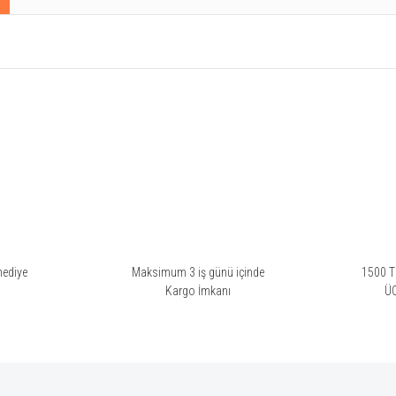
rsiz gördüğünüz noktaları öneri formunu kullanarak tarafımıza iletebilirsiniz.
Bu ürüne ilk yorumu siz yapın!
Yorum Yaz
hediye
Maksimum 3 iş günü içinde
1500 TL
i
Kargo İmkanı
Ü
Gönder