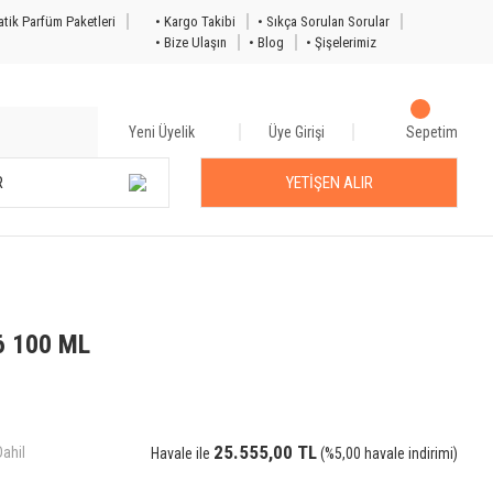
tik Parfüm Paketleri
• Kargo Takibi
• Sıkça Sorulan Sorular
• Bize Ulaşın
• Blog
• Şişelerimiz
Yeni Üyelik
Üye Girişi
Sepetim
R
YETİŞEN ALIR
6 100 ML
25.555,00 TL
ahil
Havale ile
(%5,00 havale indirimi)