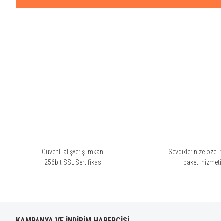
Bu ürünün fiyat bilgisi, resim, ürün açıklamalarında ve diğer konularda yete
Görüş ve önerileriniz için teşekkür ederiz.
Ürün resmi kalitesiz, bozuk veya görüntülenemiyor.
Ürün açıklamasında eksik bilgiler bulunuyor.
Ürün bilgilerinde hatalar bulunuyor.
Ürün fiyatı diğer sitelerden daha pahalı.
Bu ürüne benzer farklı alternatifler olmalı.
Güvenli alışveriş imkanı
Sevdiklerinize özel 
256bit SSL Sertifikası
paketi hizmet
KAMPANYA VE İNDİRİM HABERCİSİ