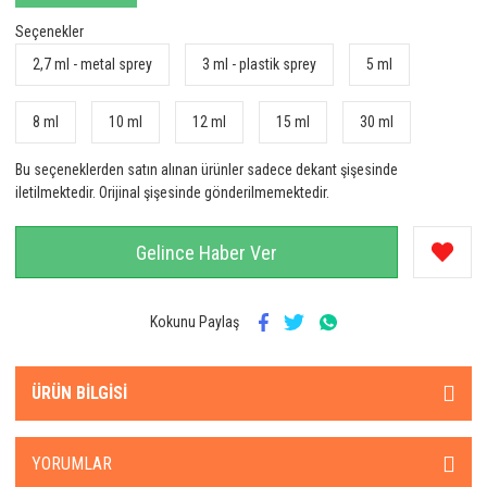
Seçenekler
2,7 ml - metal sprey
3 ml - plastik sprey
5 ml
8 ml
10 ml
12 ml
15 ml
30 ml
Bu seçeneklerden satın alınan ürünler sadece dekant şişesinde
iletilmektedir. Orijinal şişesinde gönderilmemektedir.
Gelince Haber Ver
Kokunu Paylaş
ÜRÜN BILGISI
YORUMLAR