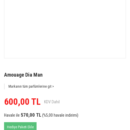
Amouage Dia Man
Markanın tüm parfümlerine git >
600,00 TL
KDV Dahil
570,00 TL
Havale ile
(%5,00 havale indirimi)
Hediye Paketi Ekle