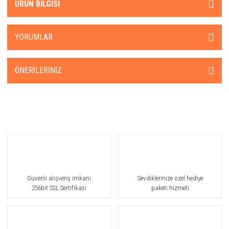
ÜRÜN BILGISI
YORUMLAR
ÖNERILERINIZ
Güvenli alışveriş imkanı
Sevdiklerinize özel hediye
256bit SSL Sertifikası
paketi hizmeti