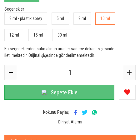
Seçenekler
3 ml - plastik sprey
5 ml
8 ml
10 ml
12 ml
15 ml
30 ml
Bu seçeneklerden satın alınan ürünler sadece dekant şişesinde
iletilmektedir. Orijinal şişesinde gönderilmemektedir.
Sepete Ekle
Kokunu Paylaş
Fiyat Alarmı