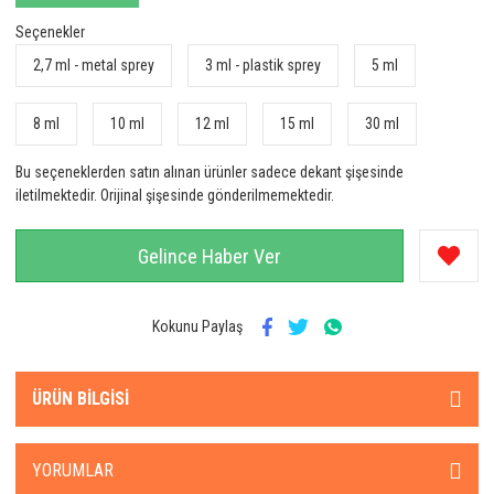
Seçenekler
2,7 ml - metal sprey
3 ml - plastik sprey
5 ml
8 ml
10 ml
12 ml
15 ml
30 ml
Bu seçeneklerden satın alınan ürünler sadece dekant şişesinde
iletilmektedir. Orijinal şişesinde gönderilmemektedir.
Gelince Haber Ver
Kokunu Paylaş
ÜRÜN BILGISI
YORUMLAR