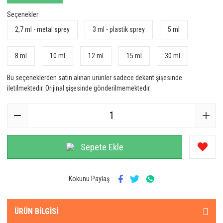
Seçenekler
2,7 ml - metal sprey
3 ml - plastik sprey
5 ml
8 ml
10 ml
12 ml
15 ml
30 ml
Bu seçeneklerden satın alınan ürünler sadece dekant şişesinde
iletilmektedir. Orijinal şişesinde gönderilmemektedir.
Sepete Ekle
Kokunu Paylaş
ÜRÜN BILGISI