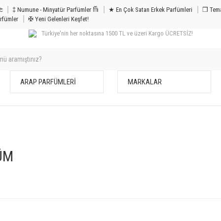
m & Bakım 𐦝
‡ Numune - Minyatür Parfümler 𐙏
★ En Çok Satan Erkek Parfümleri
❒ Tema
rfümler
✠ Yeni Gelenleri Keşfet!
Türkiye'nin her noktasına 1500 TL ve üzeri Kargo ÜCRETSİZ!
ARAP PARFÜMLERİ
MARKALAR
ÜM