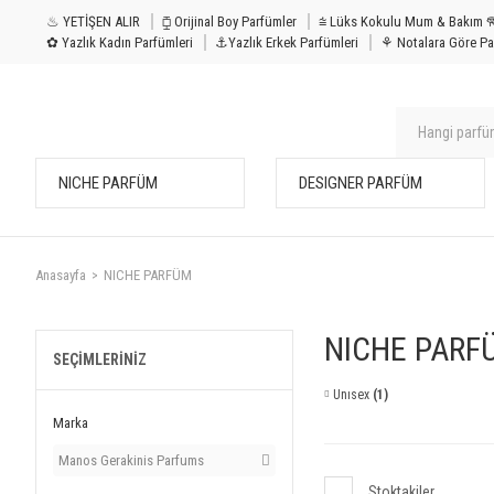
♨ YETİŞEN ALIR
⧮ Orijinal Boy Parfümler
⩭ Lüks Kokulu Mu
✿ Yazlık Kadın Parfümleri
⚓Yazlık Erkek Parfümleri
⚘ Notalara Göre Pa
NICHE PARFÜM
DESIGNER PARFÜM
Anasayfa
NICHE PARFÜM
NICHE PARF
SEÇIMLERINIZ
Unısex
(1)
Marka
Manos Gerakinis Parfums
Stoktakiler