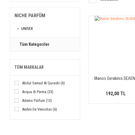
NICHE PARFÜM
UNISEX
Tüm Kategoriler
TÜM MARKALAR
Manos Gerakinis SEΛE
Abdul Samad Al Qurashi (6)
Acqua di Parma (33)
192,00 TL
Adamo Parfum (13)
Aedes De Venustas (6)
Agatho (4)
Ajmal (17)