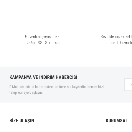
Akro (12)
Al Ezz Oud (2)
Al Haramain (2)
Alghabra (13)
Amouage (80)
Güvenli alışveriş imkanı
Sevdiklerinize özel 
256bit SSL Sertifikası
paketi hizmet
Anatole Lebreton (13)
Anatoline (3)
AndréSimon (2)
Angelos Créations Olfactives
(5)
KAMPANYA VE İNDİRİM HABERCİSİ
Anka Kuş (6)
E-Mail adresinizi haber listemize ücretsiz kaydedin, hemen bizi
Argos (7)
takip etmeye başlayın.
Armani (27)
Atkinsons (8)
Balenciaga (10)
BİZE ULAŞIN
KURUMSAL
Balmain (8)