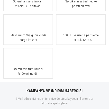
Güvenli alışveriş imkanı
Sevdiklerinize özel hediye
256bit SSL Sertifikası
paketi hizmeti
Maksimum 3 iş günü içinde
1500 TL ve üzeri siparişlerde
Kargo İmkanı
ÜCRETSİZ KARGO
Sitemizdeki tüm ürünler
%100 orijinaldir.
KAMPANYA VE İNDİRİM HABERCİSİ
E-Mail adresinizi haber listemize ücretsiz kaydedin, hemen bizi
takip etmeye başlayın.