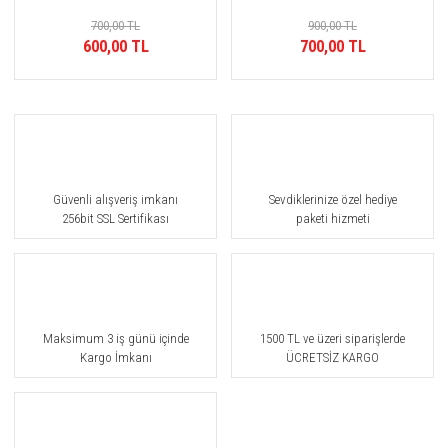
700,00 TL
900,00 TL
600,00 TL
700,00 TL
Güvenli alışveriş imkanı
Sevdiklerinize özel hediye
256bit SSL Sertifikası
paketi hizmeti
Maksimum 3 iş günü içinde
1500 TL ve üzeri siparişlerde
Kargo İmkanı
ÜCRETSİZ KARGO