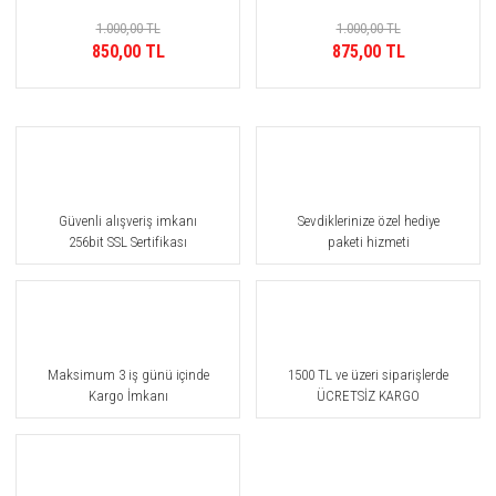
1.000,00 TL
1.000,00 TL
850,00 TL
875,00 TL
Güvenli alışveriş imkanı
Sevdiklerinize özel hediye
256bit SSL Sertifikası
paketi hizmeti
Maksimum 3 iş günü içinde
1500 TL ve üzeri siparişlerde
Kargo İmkanı
ÜCRETSİZ KARGO