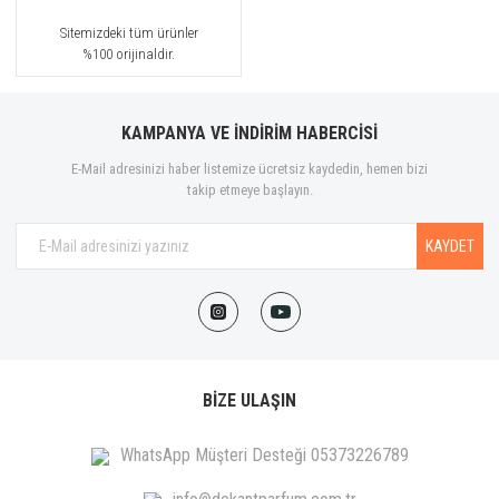
Anka Kuş
Sitemizdeki tüm ürünler
%100 orijinaldir.
Aquarelle
Arabiyat Prestige
KAMPANYA VE İNDİRİM HABERCİSİ
Argos
E-Mail adresinizi haber listemize ücretsiz kaydedin, hemen bizi
takip etmeye başlayın.
Ariana Grande
KAYDET
Armaf
Armani
Astrophil & Stella
Atalier Cologne
BİZE ULAŞIN
Atkinsons
WhatsApp Müşteri Desteği 05373226789
Azzaro