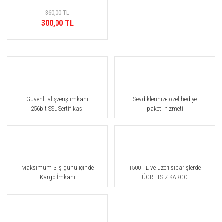
360,00 TL
Akro
Şipre Parfümler
Şipre Parfümler
300,00 TL
Al Ezz Oud
Temiz-Sabunsu Parfümler
Al Haramain
Alexandre J
Alghabra
Güvenli alışveriş imkanı
Sevdiklerinize özel hediye
256bit SSL Sertifikası
paketi hizmeti
Amouage
Anatole Lebreton
Anatoline
Maksimum 3 iş günü içinde
1500 TL ve üzeri siparişlerde
AndréSimon
Kargo İmkanı
ÜCRETSİZ KARGO
Anfar
Angelos Créations Olfactives