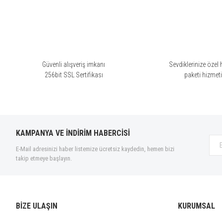
Güvenli alışveriş imkanı
Sevdiklerinize özel 
256bit SSL Sertifikası
paketi hizmet
KAMPANYA VE İNDİRİM HABERCİSİ
E-Mail adresinizi haber listemize ücretsiz kaydedin, hemen bizi
takip etmeye başlayın.
BİZE ULAŞIN
KURUMSAL