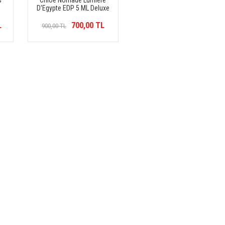
s
Chloé Nomade Lumiere
D'Egypte EDP 5 ML Deluxe
L
700,00 TL
900,00 TL