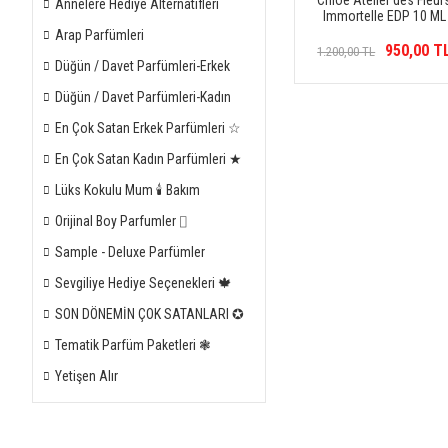
Chloé Atelier des Fleur
Annelere Hediye Alternatifleri
Immortelle EDP 10 ML
Arap Parfümleri
950,00 T
1.200,00 TL
Düğün / Davet Parfümleri-Erkek
Düğün / Davet Parfümleri-Kadın
En Çok Satan Erkek Parfümleri ☆
En Çok Satan Kadın Parfümleri ★
Lüks Kokulu Mum 🕯 Bakım
Orijinal Boy Parfumler ⌷
Sample - Deluxe Parfümler
Sevgiliye Hediye Seçenekleri 🍁
SON DÖNEMİN ÇOK SATANLARI ✪
Tematik Parfüm Paketleri ❃
Yetişen Alır