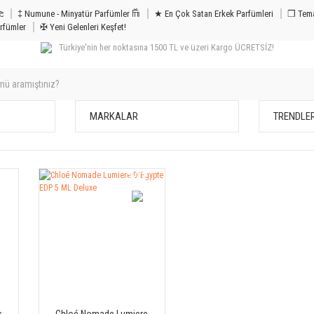
m & Bakım 𐦝
‡ Numune - Minyatür Parfümler 𐙏
★ En Çok Satan Erkek Parfümleri
❒ Tema
rfümler
✠ Yeni Gelenleri Keşfet!
Türkiye'nin her noktasına 1500 TL ve üzeri Kargo ÜCRETSİZ!
MARKALAR
TRENDLE
1
%22
İM
İNDİRİM