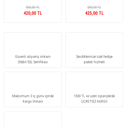
500,00 TL
500,00 TL
420,00 TL
425,00 TL
Güvenli alışveriş imkanı
Sevdiklerinize özel hediye
256bit SSL Sertifikası
paketi hizmeti
Maksimum 3 iş günü içinde
1500 TL ve üzeri siparişlerde
Kargo İmkanı
ÜCRETSİZ KARGO