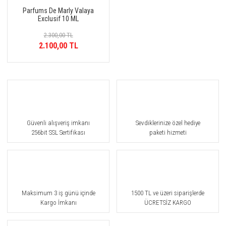
Parfums De Marly Valaya
Exclusif 10 ML
2.300,00 TL
2.100,00 TL
Güvenli alışveriş imkanı
Sevdiklerinize özel hediye
256bit SSL Sertifikası
paketi hizmeti
Maksimum 3 iş günü içinde
1500 TL ve üzeri siparişlerde
Kargo İmkanı
ÜCRETSİZ KARGO